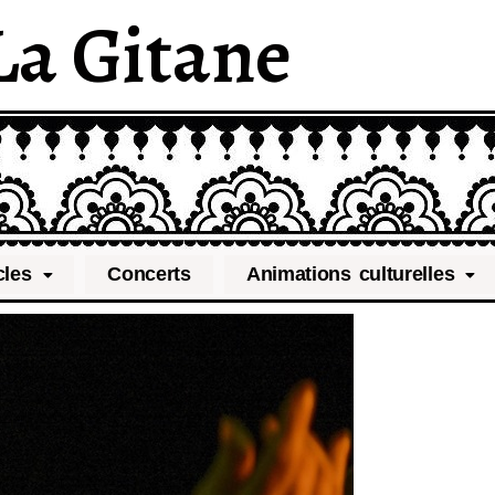
La Gitane
cles
Concerts
Animations culturelles