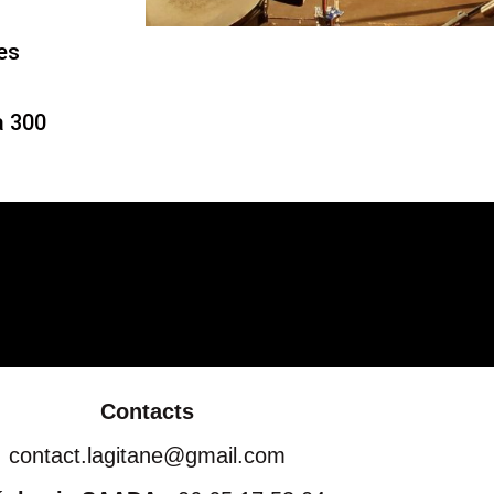
Concert aux Mardis de Saint Louis
des
à 300
Contacts
contact.lagitane@gmail.com