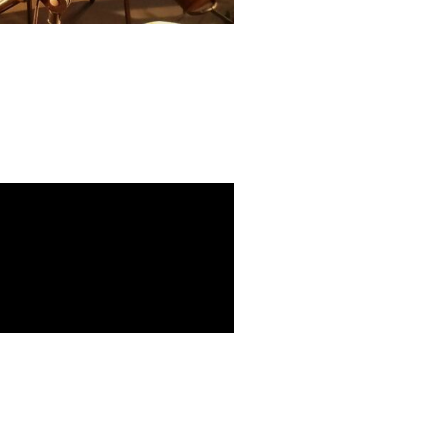
 à Saintes (Aoùt 2023)