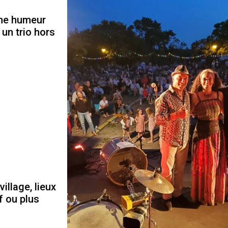
nne humeur
 un trio hors
village, lieux
f ou plus